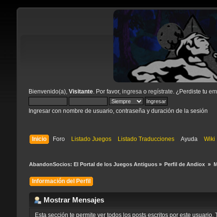
Bienvenido(a),
Visitante
. Por favor,
ingresa
o
regístrate
. ¿Perdiste tu
ema
Ingresar con nombre de usuario, contraseña y duración de la sesión
Inicio
Foro
Listado Juegos
Listado Traducciones
Ayuda
Wiki
AbandonSocios: El Portal de los Juegos Antiguos
»
Perfil de Andiox 
»
M
Información del Perfil
Mostrar Mensajes
Esta sección te permite ver todos los posts escritos por este usuari