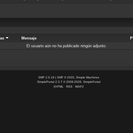
gas
Mensaje
P
El usuario aún no ha publicado ningún adjunto.
SMF 2.0.19
|
SMF © 2020
,
Simple Machines
SimplePortal 2.3.7 © 2008-2026, SimplePortal
XHTML
RSS
WAP2