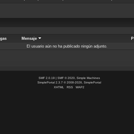
rgas
Mensaje
P
El usuario aún no ha publicado ningún adjunto.
SMF 2.0.19
|
SMF © 2020
,
Simple Machines
SimplePortal 2.3.7 © 2008-2026, SimplePortal
XHTML
RSS
WAP2