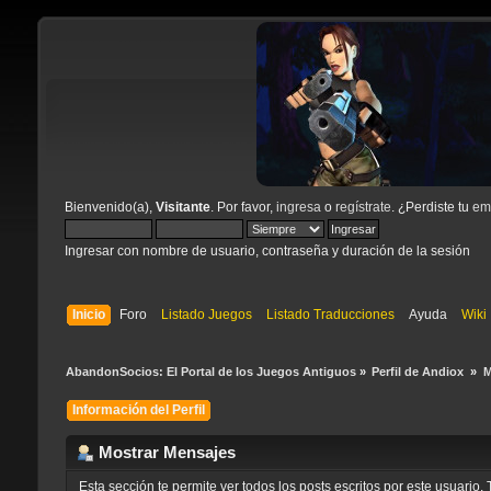
Bienvenido(a),
Visitante
. Por favor,
ingresa
o
regístrate
. ¿Perdiste tu
ema
Ingresar con nombre de usuario, contraseña y duración de la sesión
Inicio
Foro
Listado Juegos
Listado Traducciones
Ayuda
Wiki
AbandonSocios: El Portal de los Juegos Antiguos
»
Perfil de Andiox 
»
M
Información del Perfil
Mostrar Mensajes
Esta sección te permite ver todos los posts escritos por este usuari