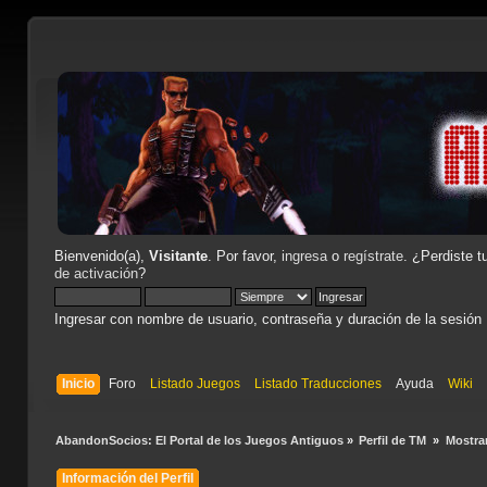
Bienvenido(a),
Visitante
. Por favor,
ingresa
o
regístrate
. ¿Perdiste t
de activación
?
Ingresar con nombre de usuario, contraseña y duración de la sesión
Inicio
Foro
Listado Juegos
Listado Traducciones
Ayuda
Wiki
AbandonSocios: El Portal de los Juegos Antiguos
»
Perfil de TM 
»
Mostra
Información del Perfil