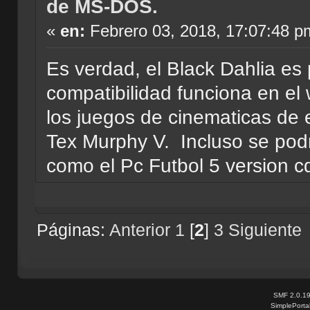
de MS-DOS.
«
en:
Febrero 03, 2018, 17:07:48 p
Es verdad, el Black Dahlia es
compatibilidad funciona en e
los juegos de cinematicas de e
Tex Murphy V. Incluso se pod
como el Pc Futbol 5 version c
Páginas:
Anterior
1
[
2
]
3
Siguiente
SMF 2.0.1
SimplePorta