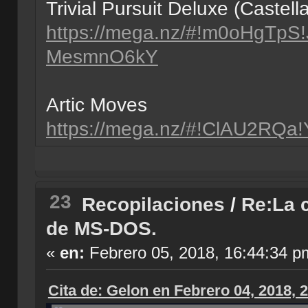
Trivial Pursuit Deluxe (Castell
https://mega.nz/#!m0oHgT
MesmnO6kY
Artic Moves
https://mega.nz/#!ClAU2RQ
23
Recopilaciones
/
Re:La c
de MS-DOS.
«
en:
Febrero 05, 2018, 16:44:34 p
Cita de: Gelon en Febrero 04, 2018, 