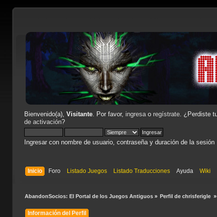
Bienvenido(a),
Visitante
. Por favor,
ingresa
o
regístrate
. ¿Perdiste t
de activación
?
Ingresar con nombre de usuario, contraseña y duración de la sesión
Inicio
Foro
Listado Juegos
Listado Traducciones
Ayuda
Wiki
AbandonSocios: El Portal de los Juegos Antiguos
»
Perfil de chrisferigle 
»
Información del Perfil