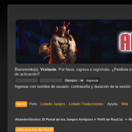
Bienvenido(a),
Visitante
. Por favor,
ingresa
o
regístrate
. ¿Perdiste t
de activación
?
Ingresar con nombre de usuario, contraseña y duración de la sesión
Inicio
Foro
Listado Juegos
Listado Traducciones
Ayuda
Wiki
AbandonSocios: El Portal de los Juegos Antiguos
»
Perfil de RoyCuL 
»
M
Información del Perfil