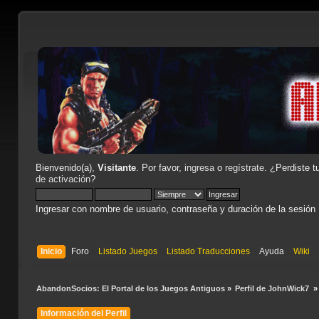
Bienvenido(a),
Visitante
. Por favor,
ingresa
o
regístrate
. ¿Perdiste t
de activación
?
Ingresar con nombre de usuario, contraseña y duración de la sesión
Inicio
Foro
Listado Juegos
Listado Traducciones
Ayuda
Wiki
AbandonSocios: El Portal de los Juegos Antiguos
»
Perfil de JohnWick7 
»
Información del Perfil