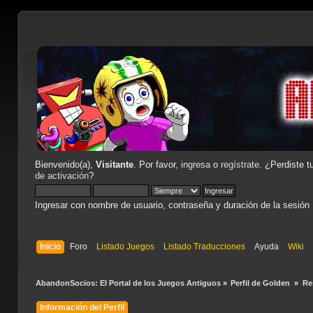
Bienvenido(a),
Visitante
. Por favor,
ingresa
o
regístrate
. ¿Perdiste t
de activación
?
Ingresar con nombre de usuario, contraseña y duración de la sesión
Inicio
Foro
Listado Juegos
Listado Traducciones
Ayuda
Wiki
AbandonSocios: El Portal de los Juegos Antiguos
»
Perfil de Golden 
»
Re
Información del Perfil