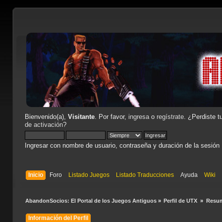
Bienvenido(a),
Visitante
. Por favor,
ingresa
o
regístrate
. ¿Perdiste t
de activación
?
Ingresar con nombre de usuario, contraseña y duración de la sesión
Inicio
Foro
Listado Juegos
Listado Traducciones
Ayuda
Wiki
AbandonSocios: El Portal de los Juegos Antiguos
»
Perfil de UTX 
»
Resu
Información del Perfil