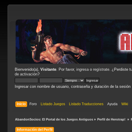
Bienvenido(a),
Visitante
. Por favor,
ingresa
o
regístrate
. ¿Perdiste t
de activación
?
Ingresar con nombre de usuario, contraseña y duración de la sesión
Inicio
Foro
Listado Juegos
Listado Traducciones
Ayuda
Wiki
AbandonSocios: El Portal de los Juegos Antiguos
»
Perfil de Herotrap! 
»
Información del Perfil