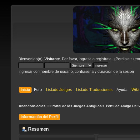
Bienvenido(a),
Visitante
. Por favor,
ingresa
o
regístrate
. ¿Perdiste tu
ema
Ingresar con nombre de usuario, contraseña y duración de la sesión
Inicio
Foro
Listado Juegos
Listado Traducciones
Ayuda
Wiki
AbandonSocios: El Portal de los Juegos Antiguos
»
Perfil de Amigo De Sa
Información del Perfil
Resumen