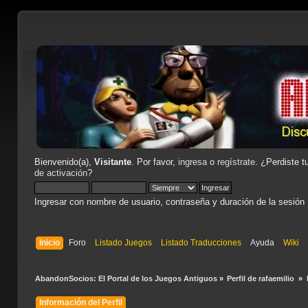
Bienvenido(a),
Visitante
. Por favor,
ingresa
o
regístrate
. ¿Perdiste t
de activación
?
Ingresar con nombre de usuario, contraseña y duración de la sesión
Inicio
Foro
Listado Juegos
Listado Traducciones
Ayuda
Wiki
AbandonSocios: El Portal de los Juegos Antiguos
»
Perfil de rafaemilio 
»
Información del Perfil