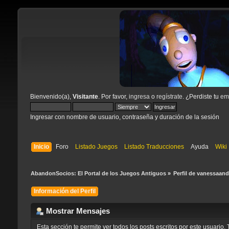
Bienvenido(a),
Visitante
. Por favor,
ingresa
o
regístrate
. ¿Perdiste tu
ema
Ingresar con nombre de usuario, contraseña y duración de la sesión
Inicio
Foro
Listado Juegos
Listado Traducciones
Ayuda
Wiki
AbandonSocios: El Portal de los Juegos Antiguos
»
Perfil de vanessaan
Información del Perfil
Mostrar Mensajes
Esta sección te permite ver todos los posts escritos por este usuari