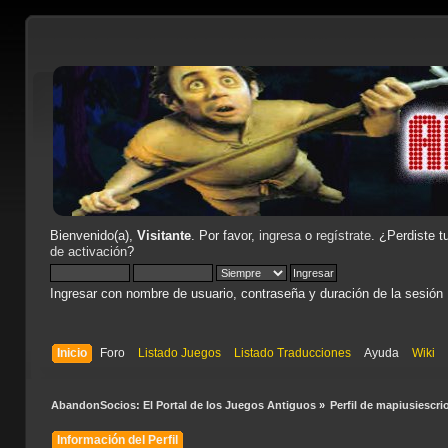
Bienvenido(a),
Visitante
. Por favor,
ingresa
o
regístrate
. ¿Perdiste t
de activación
?
Ingresar con nombre de usuario, contraseña y duración de la sesión
Inicio
Foro
Listado Juegos
Listado Traducciones
Ayuda
Wiki
AbandonSocios: El Portal de los Juegos Antiguos
»
Perfil de mapiusiescrio
Información del Perfil