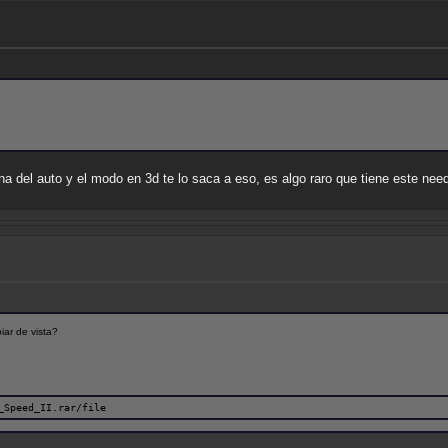
a del auto y el modo en 3d te lo saca a eso, es algo raro que tiene este nee
ar de vista?
_Speed_II.rar/file