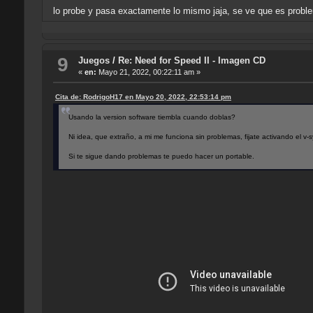
lo probe y pasa exactamente lo mismo jaja, se ve que es prob
9
Juegos
/
Re: Need for Speed II - Imagen CD
«
en:
Mayo 21, 2022, 00:22:11 am »
Cita de: RodrigoH17 en Mayo 20, 2022, 22:53:14 pm
Usando la version software tiembla cuando doblas?
Ni idea, que extraño, a mi me funciona sin problemas, fijate activando el v-s
Si te sigue dando problemas te puedo hacer un portable.