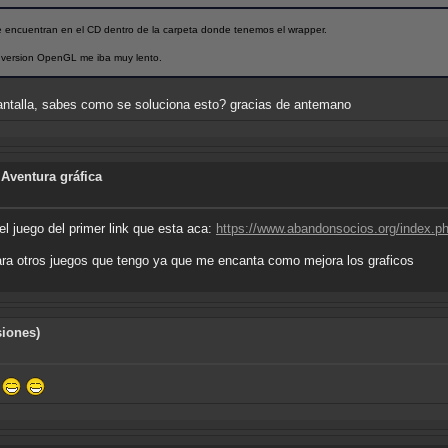
 encuentran en el CD dentro de la carpeta donde tenemos el wrapper.
a version OpenGL me iba muy lento.
pantalla, sabes como se soluciona esto? gracias de antemano
 Aventura gráfica
el juego del primer link que esta aca:
https://www.abandonsocios.org/index
ara otros juegos que tengo ya que me encanta como mejora los graficos
siones)