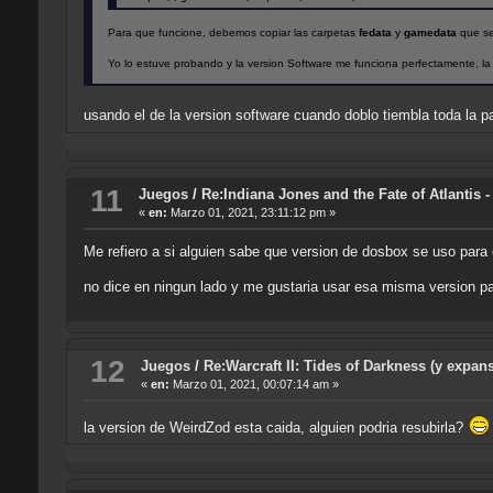
Para que funcione, debemos copiar las carpetas
fedata
y
gamedata
que se
Yo lo estuve probando y la version Software me funciona perfectamente, l
usando el de la version software cuando doblo tiembla toda la 
11
Juegos
/
Re:Indiana Jones and the Fate of Atlantis -
«
en:
Marzo 01, 2021, 23:11:12 pm »
Me refiero a si alguien sabe que version de dosbox se uso para 
no dice en ningun lado y me gustaria usar esa misma version p
12
Juegos
/
Re:Warcraft II: Tides of Darkness (y expan
«
en:
Marzo 01, 2021, 00:07:14 am »
la version de WeirdZod esta caida, alguien podria resubirla?