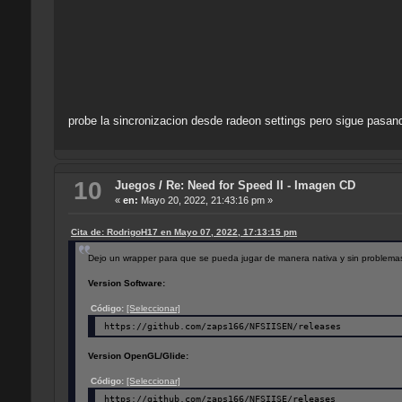
probe la sincronizacion desde radeon settings pero sigue pasan
10
Juegos
/
Re: Need for Speed II - Imagen CD
«
en:
Mayo 20, 2022, 21:43:16 pm »
Cita de: RodrigoH17 en Mayo 07, 2022, 17:13:15 pm
Dejo un wrapper para que se pueda jugar de manera nativa y sin problemas 
Version Software:
Código:
[Seleccionar]
https://github.com/zaps166/NFSIISEN/releases
Version OpenGL/Glide:
Código:
[Seleccionar]
https://github.com/zaps166/NFSIISE/releases