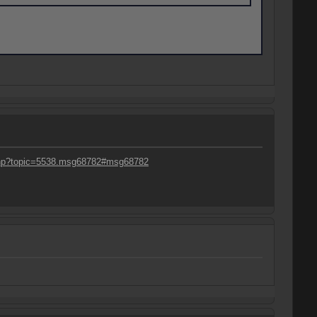
.php?topic=5538.msg68782#msg68782