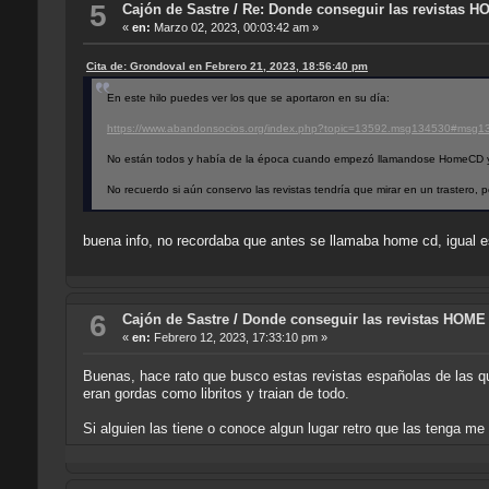
5
Cajón de Sastre
/
Re: Donde conseguir las revistas H
«
en:
Marzo 02, 2023, 00:03:42 am »
Cita de: Grondoval en Febrero 21, 2023, 18:56:40 pm
En este hilo puedes ver los que se aportaron en su día:
https://www.abandonsocios.org/index.php?topic=13592.msg134530#msg1
No están todos y había de la época cuando empezó llamandose HomeCD y l
No recuerdo si aún conservo las revistas tendría que mirar en un trastero, p
buena info, no recordaba que antes se llamaba home cd, igual e
6
Cajón de Sastre
/
Donde conseguir las revistas HOME
«
en:
Febrero 12, 2023, 17:33:10 pm »
Buenas, hace rato que busco estas revistas españolas de las 
eran gordas como libritos y traian de todo.
Si alguien las tiene o conoce algun lugar retro que las tenga me