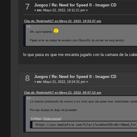
7
Juegos
/
Re: Need for Speed II - Imagen CD
«
en:
Mayo 22, 2022, 19:11:21 pm »
Cita de: RodrigoH17 en Mayo 21, 2022, 19:53:37 pm
Ah, que lastima
Fijate si te va mejor la version con OpenGL (a mi me va muy lento).
lo que pasa es que me encanta jugarlo con la camara de la cabin
8
Juegos
/
Re: Need for Speed II - Imagen CD
«
en:
Mayo 21, 2022, 19:24:31 pm »
Cita de: RodrigoH17 en Mayo 21, 2022, 00:57:12 am
Lo estuve probando de nuevo y no noto que me pase eso, intentaste cambi
Por las dudas te dejo mi portable:
Código:
[Seleccionar]
https://www.mediafire.com/file/j7ovmdsot95vdbr/Need_For