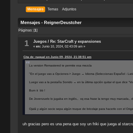
Mensajes
Temas
Adjuntos
Mensajes - ReignerDeustcher
Páginas: [
1
]
1
Juegos
/
Re: StarCraft y expansiones
«
en:
Junio 10, 2024, 02:43:09 am »
Cita de: nagual en Junio 09, 2024, 21:38:51 pm
La version Remastered te permite esa mezcla
"En el juego vas a Opciones-> Juego → Idioma (Seleccionas Español - Lati
Luego vas a la pestaña Sonido → en la última opción quitar el que dice “V
Burn it bb !
De Jovenzuelo lo jugaba en inglés,, xq esa frase la tengo muy marcada,, 
Ojalá y algún socio sepa algún truque de bricolaje para hacerlo con el Ori
uh gracias pero es una pena que soy un friki que juega al starcr