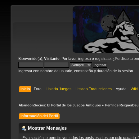
Bienvenido(a),
Visitante
. Por favor,
ingresa
o
regístrate
. ¿Perdiste tu
ema
Ingresar con nombre de usuario, contraseña y duración de la sesión
Inicio
Foro
Listado Juegos
Listado Traducciones
Ayuda
Wiki
AbandonSocios: El Portal de los Juegos Antiguos
»
Perfil de ReignerDeu
Información del Perfil
Mostrar Mensajes
Esta sección te permite ver todos los posts escritos por este usuari