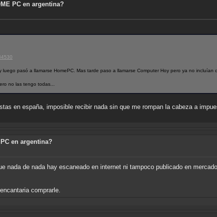
OME PC en argentina?
34530
uego pasó a llamarse HomePC. Mas tarde paso a llamarse Computer Hoy pero ya no incluían di
ero no las tengo todas...
stas en españa, imposible recibir nada sin que me rompan la cabeza a impues
 PC en argentina?
que nada de nada hay escaneado en internet ni tampoco publicado en mercad
 encantaria comprarle.