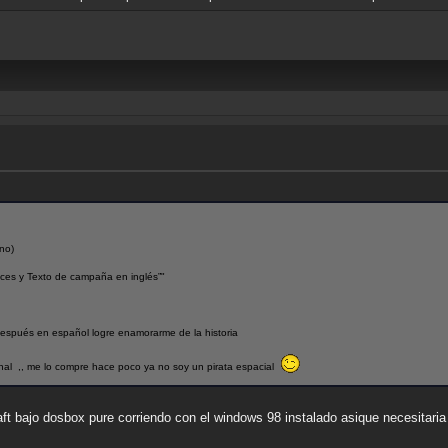
no)
oces y Texto de campaña en inglés”"
después en español logre enamorarme de la historia
ginal ,, me lo compre hace poco ya no soy un pirata espacial
aft bajo dosbox pure corriendo con el windows 98 instalado asique necesitaria 