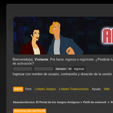
Bienvenido(a),
Visitante
. Por favor,
ingresa
o
regístrate
. ¿Perdiste t
de activación
?
Ingresar con nombre de usuario, contraseña y duración de la sesión
Inicio
Foro
Listado Juegos
Listado Traducciones
Ayuda
Wiki
AbandonSocios: El Portal de los Juegos Antiguos
»
Perfil de uvimovil 
»
R
Información del Perfil