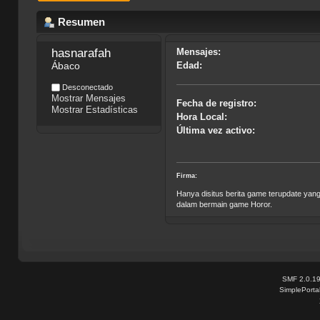
Resumen
hasnarafah
Mensajes:
Ábaco
Edad:
Desconectado
Mostrar Mensajes
Fecha de registro:
Mostrar Estadísticas
Hora Local:
Última vez activo:
Firma:
Hanya disitus berita game terupdate ya
dalam bermain game Horor.
SMF 2.0.1
SimplePorta