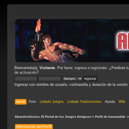
Bienvenido(a),
Visitante
. Por favor,
ingresa
o
regístrate
. ¿Perdiste t
de activación
?
Ingresar con nombre de usuario, contraseña y duración de la sesión
Inicio
Foro
Listado Juegos
Listado Traducciones
Ayuda
Wiki
AbandonSocios: El Portal de los Juegos Antiguos
»
Perfil de hasnarafah 
»
Información del Perfil