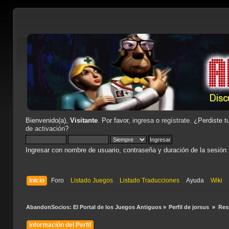
Bienvenido(a),
Visitante
. Por favor,
ingresa
o
regístrate
. ¿Perdiste t
de activación
?
Ingresar con nombre de usuario, contraseña y duración de la sesión
Inicio
Foro
Listado Juegos
Listado Traducciones
Ayuda
Wiki
AbandonSocios: El Portal de los Juegos Antiguos
»
Perfil de jorsus 
»
Re
Información del Perfil