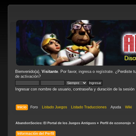
Bienvenido(a),
Visitante
. Por favor,
ingresa
o
regístrate
. ¿Perdiste t
de activación
?
Ingresar con nombre de usuario, contraseña y duración de la sesión
Inicio
Foro
Listado Juegos
Listado Traducciones
Ayuda
Wiki
AbandonSocios: El Portal de los Juegos Antiguos
»
Perfil de ozonorojo 
»
Información del Perfil