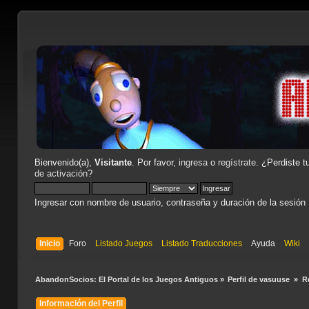
Bienvenido(a),
Visitante
. Por favor,
ingresa
o
regístrate
. ¿Perdiste t
de activación
?
Ingresar con nombre de usuario, contraseña y duración de la sesión
Inicio
Foro
Listado Juegos
Listado Traducciones
Ayuda
Wiki
AbandonSocios: El Portal de los Juegos Antiguos
»
Perfil de vasuuse 
»
R
Información del Perfil