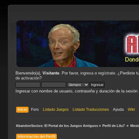
Bienvenido(a),
Visitante
. Por favor,
ingresa
o
regístrate
. ¿Perdiste t
de activación
?
Ingresar con nombre de usuario, contraseña y duración de la sesión
Inicio
Foro
Listado Juegos
Listado Traducciones
Ayuda
Wiki
AbandonSocios: El Portal de los Juegos Antiguos
»
Perfil de Lilu7 
»
Most
Información del Perfil