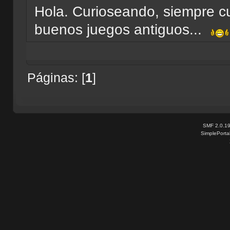
Hola. Curioseando, siempre cu
buenos juegos antiguos...
Páginas: [
1
]
SMF 2.0.1
SimplePorta