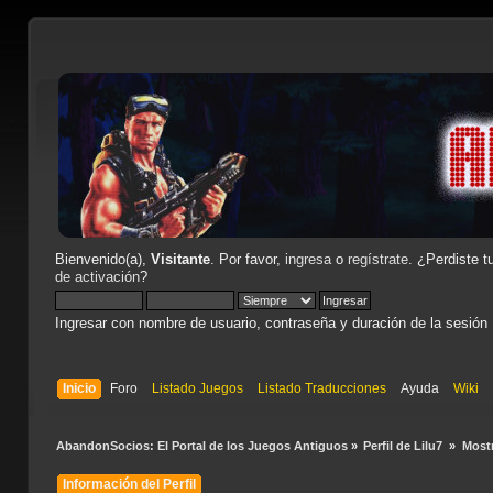
Bienvenido(a),
Visitante
. Por favor,
ingresa
o
regístrate
. ¿Perdiste t
de activación
?
Ingresar con nombre de usuario, contraseña y duración de la sesión
Inicio
Foro
Listado Juegos
Listado Traducciones
Ayuda
Wiki
AbandonSocios: El Portal de los Juegos Antiguos
»
Perfil de Lilu7 
»
Most
Información del Perfil