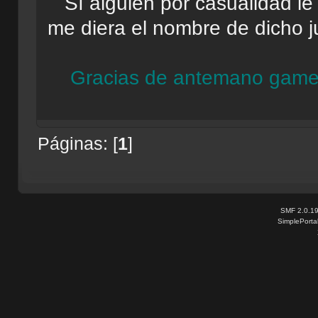
Sí alguien por casualidad le 
me diera el nombre de dicho j
Gracias de antemano game
Páginas: [
1
]
SMF 2.0.1
SimplePorta