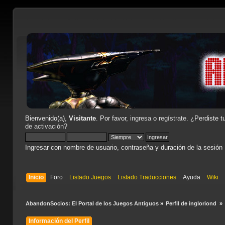
Bienvenido(a),
Visitante
. Por favor,
ingresa
o
regístrate
. ¿Perdiste t
de activación
?
Ingresar con nombre de usuario, contraseña y duración de la sesión
Inicio
Foro
Listado Juegos
Listado Traducciones
Ayuda
Wiki
AbandonSocios: El Portal de los Juegos Antiguos
»
Perfil de ingloriond 
»
Información del Perfil