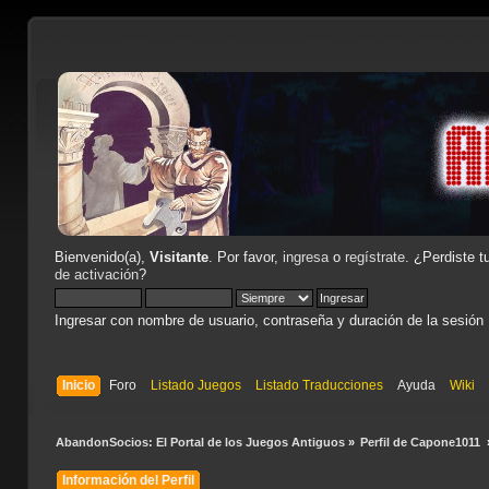
Bienvenido(a),
Visitante
. Por favor,
ingresa
o
regístrate
. ¿Perdiste t
de activación
?
Ingresar con nombre de usuario, contraseña y duración de la sesión
Inicio
Foro
Listado Juegos
Listado Traducciones
Ayuda
Wiki
AbandonSocios: El Portal de los Juegos Antiguos
»
Perfil de Capone1011 
Información del Perfil