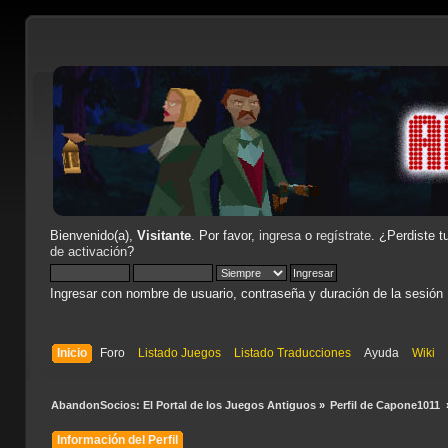
Bienvenido(a),
Visitante
. Por favor,
ingresa
o
regístrate
. ¿Perdiste t
de activación
?
Ingresar con nombre de usuario, contraseña y duración de la sesión
Inicio
Foro
Listado Juegos
Listado Traducciones
Ayuda
Wiki
AbandonSocios: El Portal de los Juegos Antiguos
»
Perfil de Capone1011 
Información del Perfil