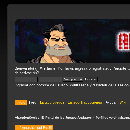
Bienvenido(a),
Visitante
. Por favor,
ingresa
o
regístrate
. ¿Perdiste t
de activación
?
Ingresar con nombre de usuario, contraseña y duración de la sesión
Inicio
Foro
Listado Juegos
Listado Traducciones
Ayuda
Wiki
AbandonSocios: El Portal de los Juegos Antiguos
»
Perfil de vershasharm
Información del Perfil