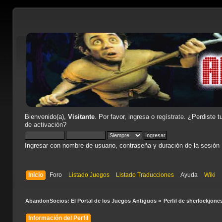
Bienvenido(a),
Visitante
. Por favor,
ingresa
o
regístrate
. ¿Perdiste t
de activación
?
Ingresar con nombre de usuario, contraseña y duración de la sesión
Inicio
Foro
Listado Juegos
Listado Traducciones
Ayuda
Wiki
AbandonSocios: El Portal de los Juegos Antiguos
»
Perfil de sherlockjone
Información del Perfil