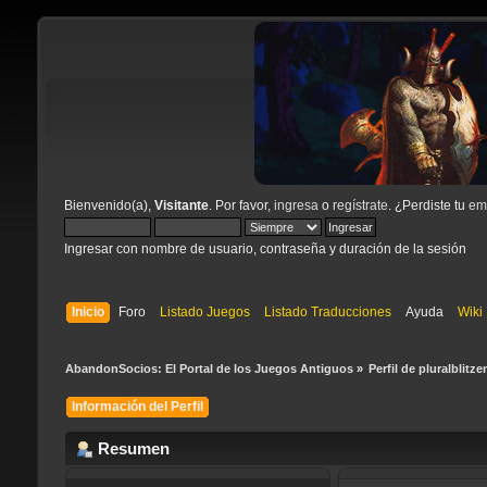
Bienvenido(a),
Visitante
. Por favor,
ingresa
o
regístrate
. ¿Perdiste tu
ema
Ingresar con nombre de usuario, contraseña y duración de la sesión
Inicio
Foro
Listado Juegos
Listado Traducciones
Ayuda
Wiki
AbandonSocios: El Portal de los Juegos Antiguos
»
Perfil de pluralblitze
Información del Perfil
Resumen