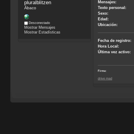
pluralblitzen
Mensajes:
Ábaco
Texto personal:
Sexo:
Edad:
Desconectado
Ubicación:
Mostrar Mensajes
Mostrar Estadísticas
Fecha de registro:
Hora Local:
Última vez activo:
Firma:
drive mad