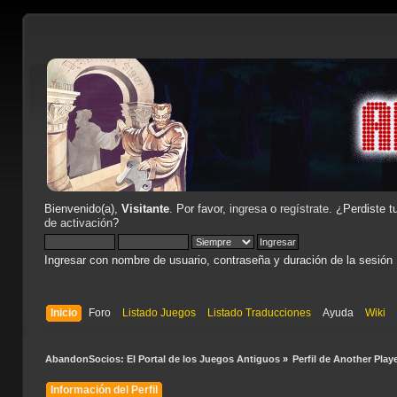
Bienvenido(a),
Visitante
. Por favor,
ingresa
o
regístrate
. ¿Perdiste t
de activación
?
Ingresar con nombre de usuario, contraseña y duración de la sesión
Inicio
Foro
Listado Juegos
Listado Traducciones
Ayuda
Wiki
AbandonSocios: El Portal de los Juegos Antiguos
»
Perfil de Another Play
Información del Perfil