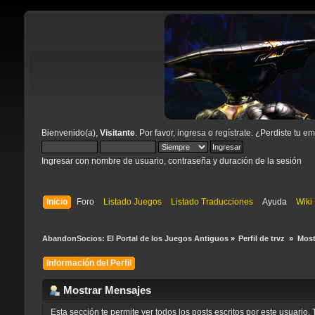
Bienvenido(a),
Visitante
. Por favor,
ingresa
o
regístrate
. ¿Perdiste tu
ema
Ingresar con nombre de usuario, contraseña y duración de la sesión
Inicio
Foro
Listado Juegos
Listado Traducciones
Ayuda
Wiki
AbandonSocios: El Portal de los Juegos Antiguos
»
Perfil de trvz 
»
Most
Información del Perfil
Mostrar Mensajes
Esta sección te permite ver todos los posts escritos por este usuari