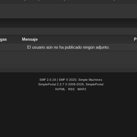
rgas
Mensaje
P
El usuario aún no ha publicado ningún adjunto.
SMF 2.0.19
|
SMF © 2020
,
Simple Machines
SimplePortal 2.3.7 © 2008-2026, SimplePortal
XHTML
RSS
WAP2