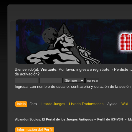
Bienvenido(a),
Visitante
. Por favor,
ingresa
o
regístrate
. ¿Perdiste t
de activación
?
Ingresar con nombre de usuario, contraseña y duración de la sesión
Inicio
Foro
Listado Juegos
Listado Traducciones
Ayuda
Wiki
AbandonSocios: El Portal de los Juegos Antiguos
»
Perfil de H34V3N 
»
Mo
Información del Perfil