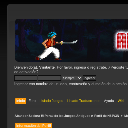
Bienvenido(a),
Visitante
. Por favor,
ingresa
o
regístrate
. ¿Perdiste t
de activación
?
Ingresar con nombre de usuario, contraseña y duración de la sesión
Inicio
Foro
Listado Juegos
Listado Traducciones
Ayuda
Wiki
AbandonSocios: El Portal de los Juegos Antiguos
»
Perfil de H34V3N 
»
Mo
Información del Perfil