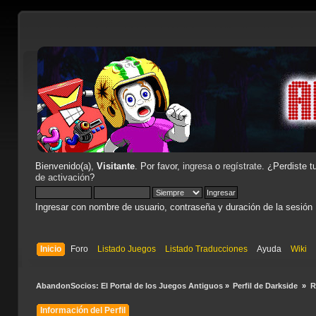
Bienvenido(a),
Visitante
. Por favor,
ingresa
o
regístrate
. ¿Perdiste t
de activación
?
Ingresar con nombre de usuario, contraseña y duración de la sesión
Inicio
Foro
Listado Juegos
Listado Traducciones
Ayuda
Wiki
AbandonSocios: El Portal de los Juegos Antiguos
»
Perfil de Darkside 
»
R
Información del Perfil