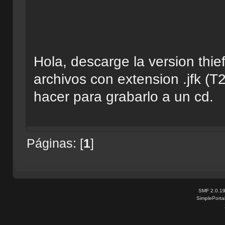
Hola, descarge la version thie
archivos con extension .jfk (T
hacer para grabarlo a un cd.
Páginas: [
1
]
SMF 2.0.1
SimplePorta