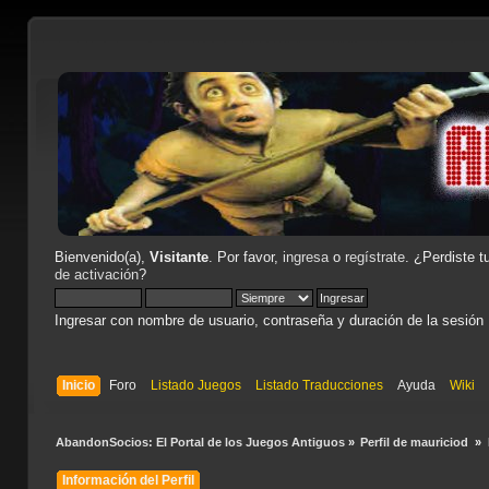
Bienvenido(a),
Visitante
. Por favor,
ingresa
o
regístrate
. ¿Perdiste t
de activación
?
Ingresar con nombre de usuario, contraseña y duración de la sesión
Inicio
Foro
Listado Juegos
Listado Traducciones
Ayuda
Wiki
AbandonSocios: El Portal de los Juegos Antiguos
»
Perfil de mauriciod 
»
Información del Perfil