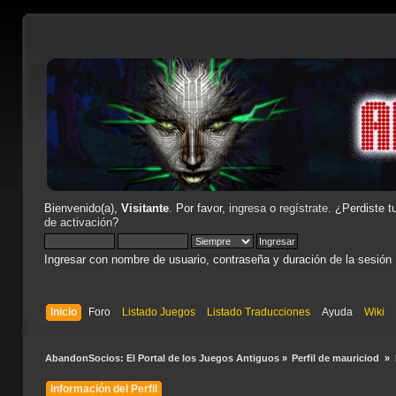
Bienvenido(a),
Visitante
. Por favor,
ingresa
o
regístrate
. ¿Perdiste t
de activación
?
Ingresar con nombre de usuario, contraseña y duración de la sesión
Inicio
Foro
Listado Juegos
Listado Traducciones
Ayuda
Wiki
AbandonSocios: El Portal de los Juegos Antiguos
»
Perfil de mauriciod 
»
Información del Perfil