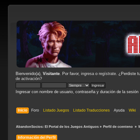
Bienvenido(a),
Visitante
. Por favor,
ingresa
o
regístrate
. ¿Perdiste t
de activación
?
Ingresar con nombre de usuario, contraseña y duración de la sesión
Inicio
Foro
Listado Juegos
Listado Traducciones
Ayuda
Wiki
AbandonSocios: El Portal de los Juegos Antiguos
»
Perfil de ccenteno 
»
Información del Perfil