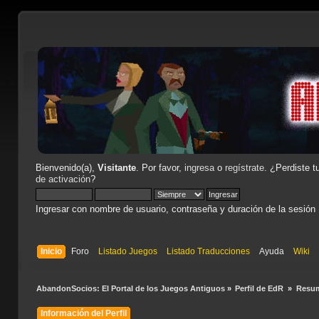
Bienvenido(a),
Visitante
. Por favor,
ingresa
o
regístrate
. ¿Perdiste t
de activación
?
Ingresar con nombre de usuario, contraseña y duración de la sesión
Inicio
Foro
Listado Juegos
Listado Traducciones
Ayuda
Wiki
AbandonSocios: El Portal de los Juegos Antiguos
»
Perfil de EdR 
»
Resu
Información del Perfil