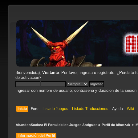
Bienvenido(a),
Visitante
. Por favor,
ingresa
o
regístrate
. ¿Perdiste t
de activación
?
Ingresar con nombre de usuario, contraseña y duración de la sesión
Inicio
Foro
Listado Juegos
Listado Traducciones
Ayuda
Wiki
AbandonSocios: El Portal de los Juegos Antiguos
»
Perfil de bihotzak 
»
M
Información del Perfil