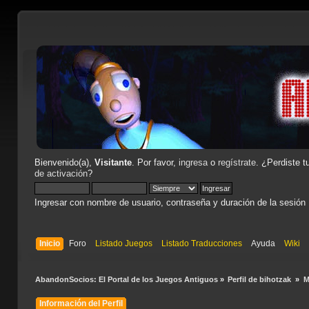
Bienvenido(a),
Visitante
. Por favor,
ingresa
o
regístrate
. ¿Perdiste t
de activación
?
Ingresar con nombre de usuario, contraseña y duración de la sesión
Inicio
Foro
Listado Juegos
Listado Traducciones
Ayuda
Wiki
AbandonSocios: El Portal de los Juegos Antiguos
»
Perfil de bihotzak 
»
M
Información del Perfil