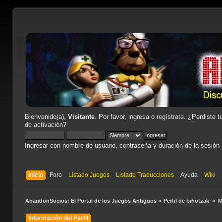
Bienvenido(a),
Visitante
. Por favor,
ingresa
o
regístrate
. ¿Perdiste t
de activación
?
Ingresar con nombre de usuario, contraseña y duración de la sesión
Inicio
Foro
Listado Juegos
Listado Traducciones
Ayuda
Wiki
AbandonSocios: El Portal de los Juegos Antiguos
»
Perfil de bihotzak 
»
M
Información del Perfil