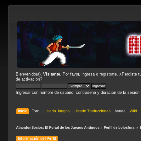
Bienvenido(a),
Visitante
. Por favor,
ingresa
o
regístrate
. ¿Perdiste t
de activación
?
Ingresar con nombre de usuario, contraseña y duración de la sesión
Inicio
Foro
Listado Juegos
Listado Traducciones
Ayuda
Wiki
AbandonSocios: El Portal de los Juegos Antiguos
»
Perfil de bolosfura 
»
Información del Perfil