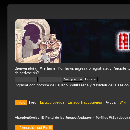
Bienvenido(a),
Visitante
. Por favor,
ingresa
o
regístrate
. ¿Perdiste t
de activación
?
Ingresar con nombre de usuario, contraseña y duración de la sesión
Inicio
Foro
Listado Juegos
Listado Traducciones
Ayuda
Wiki
AbandonSocios: El Portal de los Juegos Antiguos
»
Perfil de W.Sopabuena
Información del Perfil