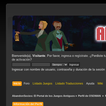
Bienvenido(a),
Visitante
. Por favor,
ingresa
o
regístrate
. ¿Perdiste t
de activación
?
Ingresar con nombre de usuario, contraseña y duración de la sesión
Inicio
Foro
Listado Juegos
Listado Traducciones
Ayuda
Wiki
AbandonSocios: El Portal de los Juegos Antiguos
»
Perfil de OSOMAN 
»
Información del Perfil