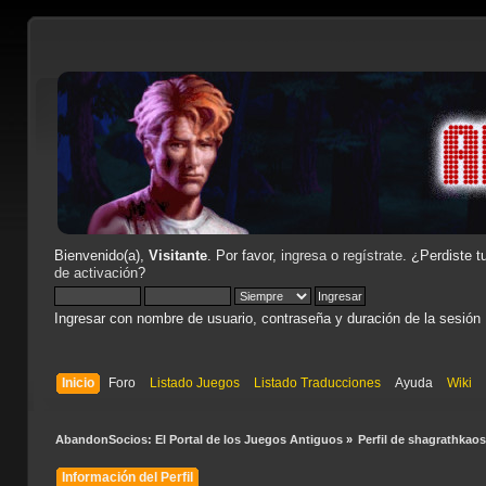
Bienvenido(a),
Visitante
. Por favor,
ingresa
o
regístrate
. ¿Perdiste t
de activación
?
Ingresar con nombre de usuario, contraseña y duración de la sesión
Inicio
Foro
Listado Juegos
Listado Traducciones
Ayuda
Wiki
AbandonSocios: El Portal de los Juegos Antiguos
»
Perfil de shagrathkaos
Información del Perfil