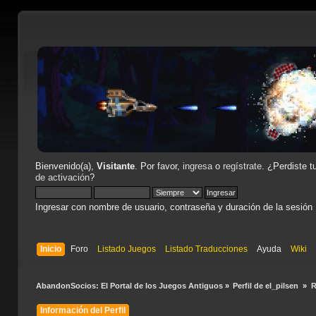
Bienvenido(a),
Visitante
. Por favor,
ingresa
o
regístrate
. ¿Perdiste t
de activación
?
Ingresar con nombre de usuario, contraseña y duración de la sesión
Inicio
Foro
Listado Juegos
Listado Traducciones
Ayuda
Wiki
AbandonSocios: El Portal de los Juegos Antiguos
»
Perfil de el_pilsen 
»
R
Información del Perfil