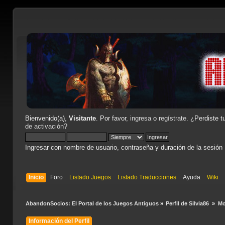
Bienvenido(a),
Visitante
. Por favor,
ingresa
o
regístrate
. ¿Perdiste t
de activación
?
Ingresar con nombre de usuario, contraseña y duración de la sesión
Inicio
Foro
Listado Juegos
Listado Traducciones
Ayuda
Wiki
AbandonSocios: El Portal de los Juegos Antiguos
»
Perfil de Silvia86 
»
Mo
Información del Perfil