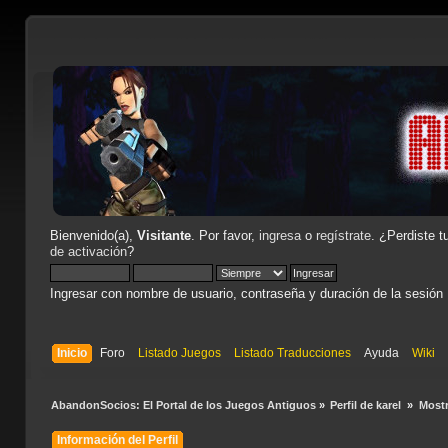
Bienvenido(a),
Visitante
. Por favor,
ingresa
o
regístrate
. ¿Perdiste t
de activación
?
Ingresar con nombre de usuario, contraseña y duración de la sesión
Inicio
Foro
Listado Juegos
Listado Traducciones
Ayuda
Wiki
AbandonSocios: El Portal de los Juegos Antiguos
»
Perfil de karel 
»
Mostr
Información del Perfil