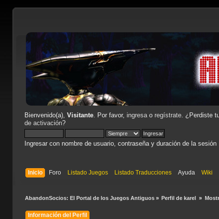
Bienvenido(a),
Visitante
. Por favor,
ingresa
o
regístrate
. ¿Perdiste t
de activación
?
Ingresar con nombre de usuario, contraseña y duración de la sesión
Inicio
Foro
Listado Juegos
Listado Traducciones
Ayuda
Wiki
AbandonSocios: El Portal de los Juegos Antiguos
»
Perfil de karel 
»
Mostr
Información del Perfil