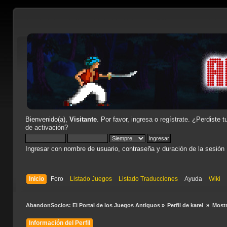
Bienvenido(a),
Visitante
. Por favor,
ingresa
o
regístrate
. ¿Perdiste t
de activación
?
Ingresar con nombre de usuario, contraseña y duración de la sesión
Inicio
Foro
Listado Juegos
Listado Traducciones
Ayuda
Wiki
AbandonSocios: El Portal de los Juegos Antiguos
»
Perfil de karel 
»
Mostr
Información del Perfil