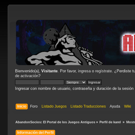
Bienvenido(a),
Visitante
. Por favor,
ingresa
o
regístrate
. ¿Perdiste t
de activación
?
Ingresar con nombre de usuario, contraseña y duración de la sesión
Inicio
Foro
Listado Juegos
Listado Traducciones
Ayuda
Wiki
AbandonSocios: El Portal de los Juegos Antiguos
»
Perfil de karel 
»
Mostr
Información del Perfil