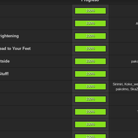
100%
100%
A
rightening
100%
ad to Your Feet
100%
tside
100%
pako
tuff!
100%
Sirimiri, Koke_w
100%
pakolmo, SkaZ
100%
100%
100%
100%