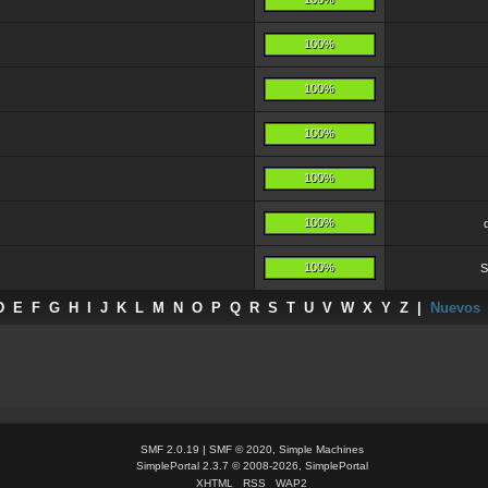
100%
100%
100%
100%
100%
100%
S
D
E
F
G
H
I
J
K
L
M
N
O
P
Q
R
S
T
U
V
W
X
Y
Z
|
Nuevos
SMF 2.0.19
|
SMF © 2020
,
Simple Machines
SimplePortal 2.3.7 © 2008-2026, SimplePortal
XHTML
RSS
WAP2