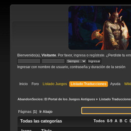
Bienvenido(a),
Visitante
. Por favor,
ingresa
o
regístrate
. ¿Perdiste tu
ema
Ingresar con nombre de usuario, contraseña y duración de la sesión
Inicio
Foro
Listado Juegos
Listado Traducciones
Ayuda
Wik
AbandonSocios: El Portal de los Juegos Antiguos
»
Listado Traduccione
Páginas: [
1
]
Ir Abajo
Todas las categorías
Todos
0-9
A
B
C
Icono
Título