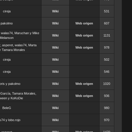
cireja
Wiki
531
pakolmo
Wiki
Web origen
607
, walas74, Maruchan y Mike
Wiki
Web origen
1131
Melanson
, asperet, walas74, Marta
Wiki
Web origen
978
y Tamara Morales
cireja
Wiki
502
cireja
Wiki
546
bris y pakolmo
Wiki
Web origen
1020
 García, Tamara Morales,
Wiki
Web origen
936
ween y KoKoDie
BeleG
Wiki
980
s74 y lobo.rojo
Wiki
970