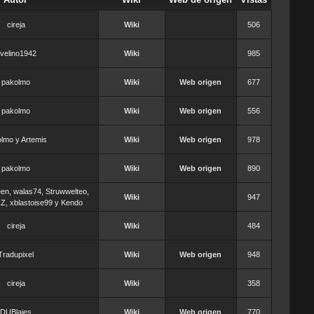
cireja
Wiki
506
velino1942
Wiki
985
pakolmo
Wiki
Web origen
677
pakolmo
Wiki
Web origen
556
lmo y Artemis
Wiki
Web origen
978
pakolmo
Wiki
Web origen
890
een, walas74, Struwwelteo,
Wiki
947
Z, xblastoise99 y Kendo
cireja
Wiki
484
Tradupixel
Wiki
Web origen
948
cireja
Wiki
358
DUBlajes
Wiki
Web origen
770