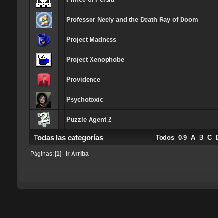
Professor Neely and the Death Ray of Doom
Project Madness
Project Xenophobe
Providence
Psychotoxic
Puzzle Agent 2
Todas las categorías
Todos
0-9
A
B
C
Páginas: [
1
]
Ir Arriba