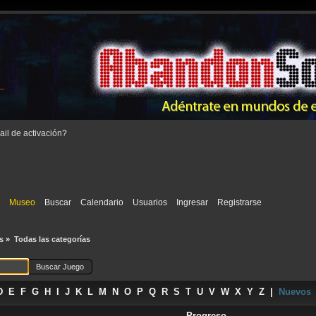
il de activación
?
i
Museo
Buscar
Calendario
Usuarios
Ingresar
Registrarse
s
»
Todas las categorías
D
E
F
G
H
I
J
K
L
M
N
O
P
Q
R
S
T
U
V
W
X
Y
Z
|
Nuevos
Progreso