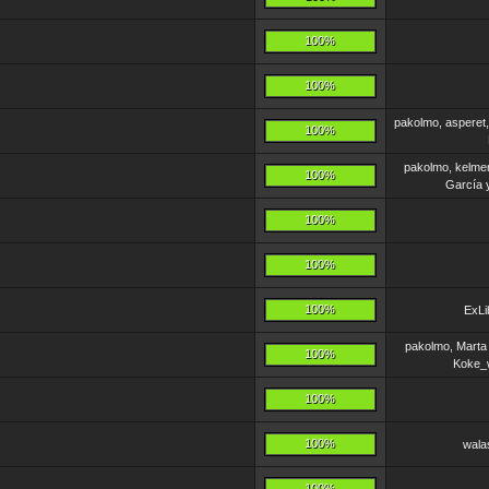
100%
100%
pakolmo, asperet
100%
pakolmo, kelmer
100%
García 
100%
100%
100%
ExLi
pakolmo, Marta
100%
Koke_
100%
100%
wala
100%