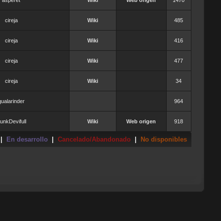
asperet
Wiki
Web origen
1470
cireja
Wiki
485
cireja
Wiki
416
cireja
Wiki
477
cireja
Wiki
34
qualarinder
964
unkDevifull
Wiki
Web origen
918
|
En desarrollo
|
Cancelado/Abandonado
|
No disponibles